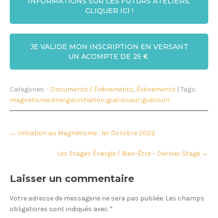
INFORMATIONS SUR LES FUTURS ATELIERS,
CLIQUER ICI !
JE VALIDE MON INSCRIPTION EN VERSANT
UN ACOMPTE DE 25 €
Categories:
- Documents / Évènements
,
Évènements
| Tags:
magnetisme;énergie;initiation;guérisseur;guérison
P
←
Initiation au Magnétisme : 1er Octobre 2023
o
s
t
Les Stages Énergie / Bien-Être – Dernier Stage
→
n
a
v
Laisser un commentaire
i
g
Votre adresse de messagerie ne sera pas publiée.
Les champs
a
t
obligatoires sont indiqués avec
*