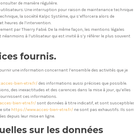
consulter de manière régulière.
utilisateurs. Une interruption pour raison de maintenance technique
echnique, la société Kalpc Système, qui s’efforcera alors de
t heures de l’intervention.
èrement par Thierry Fabié. De la même façon, les mentions légales
éanmoins à l’utilisateur qui est invité à s’y référer le plus souvent
ices fournis.
fournir une information concernant l’ensemble des activités que je
acces-bien-etre.fr/
des informations aussi précises que possible.
ions, des inexactitudes et des carences dans la mise à jour, qu’elles
i fournissent ces informations.
cces-bien-etre.fr/
sont données à titre indicatif, et sont susceptible
e site
https://www.acces-bien-etre.fr/
ne sont pas exhaustifs. Ils son
s depuis leur mise en ligne.
uelles sur les données