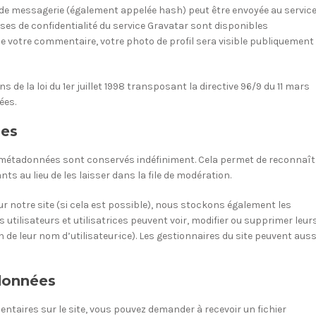
 de messagerie (également appelée hash) peut être envoyée au servic
lauses de confidentialité du service Gravatar sont disponibles
 de votre commentaire, votre photo de profil sera visible publiquement
de la loi du 1er juillet 1998 transposant la directive 96/9 du 11 mars
ées.
ées
 métadonnées sont conservés indéfiniment. Cela permet de reconnaît
au lieu de les laisser dans la file de modération.
 sur notre site (si cela est possible), nous stockons également les
 utilisateurs et utilisatrices peuvent voir, modifier ou supprimer leur
de leur nom d’utilisateur·ice). Les gestionnaires du site peuvent auss
 données
ntaires sur le site, vous pouvez demander à recevoir un fichier