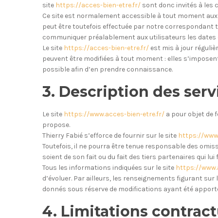
site
https://acces-bien-etre.fr/
sont donc invités à les 
Ce site est normalement accessible à tout moment aux 
peut être toutefois effectuée par notre correspondant t
communiquer préalablement aux utilisateurs les dates e
Le site
https://acces-bien-etre.fr/
est mis à jour réguli
peuvent être modifiées à tout moment : elles s’imposent n
possible afin d’en prendre connaissance.
3. Description des serv
Le site
https://www.acces-bien-etre.fr/
a pour objet de 
propose.
Thierry Fabié s’efforce de fournir sur le site
https://www.
Toutefois, il ne pourra être tenue responsable des omiss
soient de son fait ou du fait des tiers partenaires qui lu
Tous les informations indiquées sur le site
https://www.a
d’évoluer. Par ailleurs, les renseignements figurant sur l
donnés sous réserve de modifications ayant été apportée
4. Limitations contract