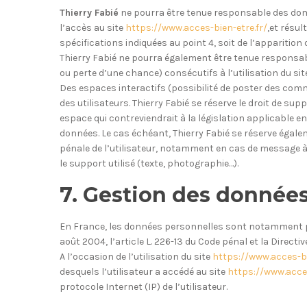
Thierry Fabié
ne pourra être tenue responsable des domma
l’accès au site
https://www.acces-bien-etre.fr/
,et résul
spécifications indiquées au point 4, soit de l’apparition
Thierry Fabié ne pourra également être tenue responsa
ou perte d’une chance) consécutifs à l’utilisation du si
Des espaces interactifs (possibilité de poster des comme
des utilisateurs. Thierry Fabié se réserve le droit de 
espace qui contreviendrait à la législation applicable en
données. Le cas échéant, Thierry Fabié se réserve égalem
pénale de l’utilisateur, notamment en cas de message à 
le support utilisé (texte, photographie…).
7. Gestion des données
En France, les données personnelles sont notamment prot
août 2004, l’article L. 226-13 du Code pénal et la Direct
A l’occasion de l’utilisation du site
https://www.acces-bi
desquels l’utilisateur a accédé au site
https://www.acces
protocole Internet (IP) de l’utilisateur.