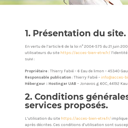
1. Présentation du site.
En vertu de l’article 6 de la loi n° 2004-575 du 21 juin 
utilisateurs du site
https://acces-bien-etre.fr/
l’identit
suivi :
Propriétaire
: Thierry Fabié – 6 Eau de limon – 45340 Ga
Responsable publication
: Thierry Fabié –
info@acces-bie
Hébergeur : Hostinger
UAB
– Jonavos g. 60C, 44192 Kau
2. Conditions générales
services proposés.
L’utilisation du site
https://acces-bien-etre.fr/
implique 
après décrites. Ces conditions d’utilisation sont susce