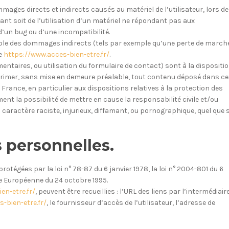
ges directs et indirects causés au matériel de l’utilisateur, lors de
tant soit de l’utilisation d’un matériel ne répondant pas aux
 d’un bug ou d’une incompatibilité.
ble des dommages indirects (tels par exemple qu’une perte de march
te
https://www.acces-bien-etre.fr/
.
ntaires, ou utilisation du formulaire de contact) sont à la dispositi
supprimer, sans mise en demeure préalable, tout contenu déposé dans ce
 France, en particulier aux dispositions relatives à la protection des
ent la possibilité de mettre en cause la responsabilité civile et/ou
caractère raciste, injurieux, diffamant, ou pornographique, quel que s
 personnelles.
égées par la loi n° 78-87 du 6 janvier 1978, la loi n° 2004-801 du 6
ive Européenne du 24 octobre 1995.
en-etre.fr/
, peuvent être recueillies : l’URL des liens par l’intermédiair
-bien-etre.fr/
, le fournisseur d’accès de l’utilisateur, l’adresse de