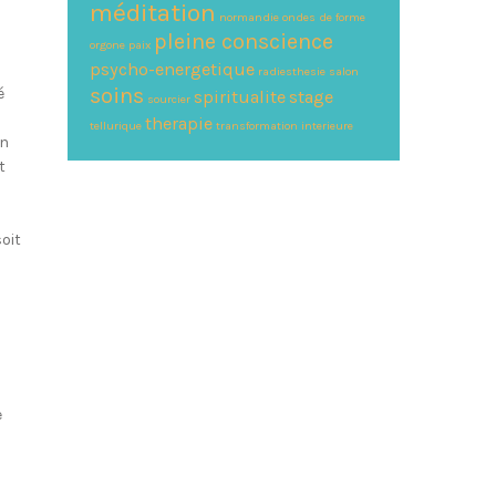
méditation
normandie
ondes de forme
pleine conscience
orgone
paix
psycho-energetique
radiesthesie
salon
soins
é
spiritualite
stage
sourcier
therapie
tellurique
transformation interieure
on
t
oit
e