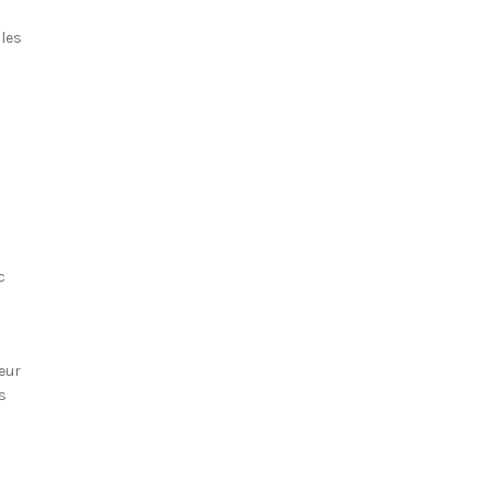
les
c
eur
es