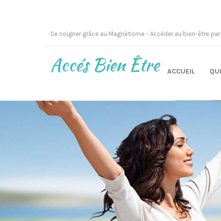
Se soigner grâce au Magnétisme - Accéder au bien-être par
Accés Bien Être
ACCUEIL
QUI