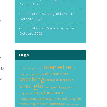
Dernier Stage
Initiation Au Magnétisme : 14
Octobre 2023
e
Initiation au Magnétisme : 1er
Octobre 2023
Tags
n
bien-etre
 le
2023
auto-guerison
bio-
chamanisme
magnetisme
cabourg
coaching
conscience
ve
energie
france
geobiologie
guerison
magnetisme
magnetiseur
magnetisme;énergie;initiation;gué
risseur;guérison
massage
mindfulness