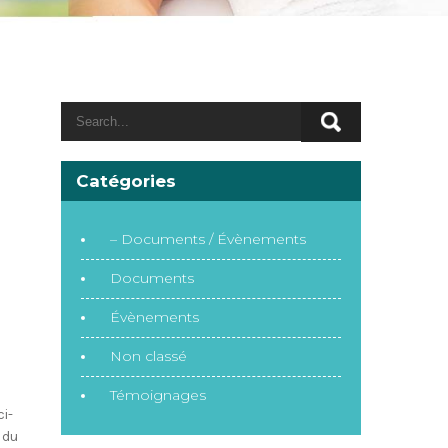
Catégories
– Documents / Évènements
Documents
Évènements
Non classé
Témoignages
ci-
 du