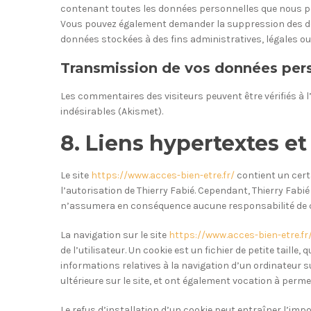
contenant toutes les données personnelles que nous pos
Vous pouvez également demander la suppression des d
données stockées à des fins administratives, légales ou
Transmission de vos données per
Les commentaires des visiteurs peuvent être vérifiés à
indésirables (Akismet).
8. Liens hypertextes et
Le site
https://www.acces-bien-etre.fr/
contient un cert
l’autorisation de Thierry Fabié. Cependant, Thierry Fabié n
n’assumera en conséquence aucune responsabilité de ce
La navigation sur le site
https://www.acces-bien-etre.fr
de l’utilisateur. Un cookie est un fichier de petite taille,
informations relatives à la navigation d’un ordinateur su
ultérieure sur le site, et ont également vocation à perm
Le refus d’installation d’un cookie peut entraîner l’impos